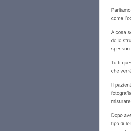
Parliamo
come l’o
A cosa s
dello str
spessore 
Tutti que
che verrà
Il pazien
fotografi
misurare 
Dopo aver
tipo di l