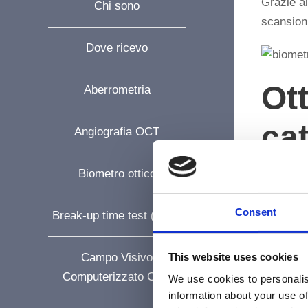
Grazie al
Chi sono
scansioni
Dove ricevo
Ot
Aberrometria
cat
Angiografia OCT
Biometro ottico
Consente 
rendono i
Consent
Break-up time test (BUT)
Campo Visivo
This website uses cookies
Computerizzato CVC
We use cookies to personalis
information about your use of