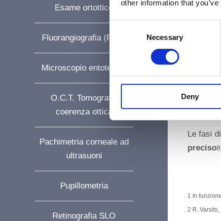
Al
other information that you’ve
Esame ortottico
ef
C
Necessary
Fluorangiografia (FAG)
o
n
s
Microscopio entoteliale
e
Il dispo
n
catturata
Deny
t
O.C.T. Tomografia
S
dell’occh
coerenza ottica
e
l
Le fasi 
Pachimetria corneale ad
e
preciso
8
ultrasuoni
c
t
i
Pupillometria
o
1 In funzion
n
2 R. Varsits
Retinografia SLO