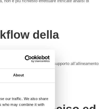
 non è più richiesto effettuare intricate analisi di
kflow della
5 secondi. Le funzionalità di supporto all’allineamento
ì il processo.
About
se our traffic. We also share
ers who may combine it with