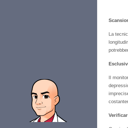
Scansion
La tecnic
longitudi
potrebber
Esclusiv
Il monito
depressio
imprecise
costantem
Verifica