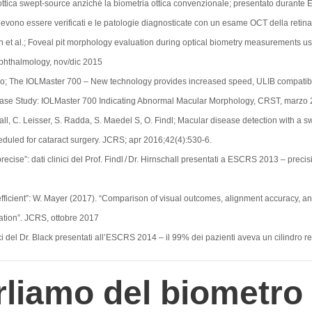
ttica swept-source anziché la biometria ottica convenzionale; presentato durant
i devono essere verificati e le patologie diagnosticate con un esame OCT della retin
 et al.; Foveal pit morphology evaluation during optical biometry measurements u
phthalmology, nov/dic 2015
; The IOLMaster 700 – New technology provides increased speed, ULIB compatibilit
 Case Study: IOLMaster 700 Indicating Abnormal Macular Morphology, CRST, marzo
all, C. Leisser, S. Radda, S. Maedel S, O. Findl; Macular disease detection with a
eduled for cataract surgery. JCRS; apr 2016;42(4):530-6.
precise”: dati clinici del Prof. Findl / Dr. Hirnschall presentati a ESCRS 2013 – prec
“efficient”: W. Mayer (2017). “Comparison of visual outcomes, alignment accuracy, an
ation”. JCRS, ottobre 2017
ici del Dr. Black presentati all’ESCRS 2014 – il 99% dei pazienti aveva un cilindro re
rliamo del biometro 