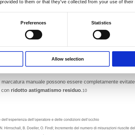
lineamento della IOL
 provided to them or that they’ve collected from your use of their
ficiente senza marca
Preferences
Statistics
sitivo IOLMaster 700 di ZEISS è un elemento fondamentale de
 un’immagine di riferimento che successivamente viene utili
Allow selection
io durante l’intervento.
di marcatura manuale possono essere completamente evitate,
con
ridotto astigmatismo residuo
.
10
e dell’esperienza dell’operatore e delle condizioni dell’occhio
, N. Hirnschall, B. Doeller, O. Findl; Incremento del numero di misurazioni riuscite d