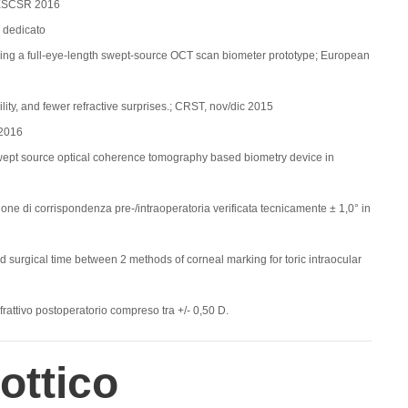
e ESCSR 2016
a dedicato
sing a full-eye-length swept-source OCT scan biometer prototype; European
y, and fewer refractive surprises.; CRST, nov/dic 2015
 2016
 swept source optical coherence tomography based biometry device in
isione di corrispondenza pre-/intraoperatoria verificata tecnicamente ± 1,0° in
d surgical time between 2 methods of corneal marking for toric intraocular
frattivo postoperatorio compreso tra +/- 0,50 D.
ottico