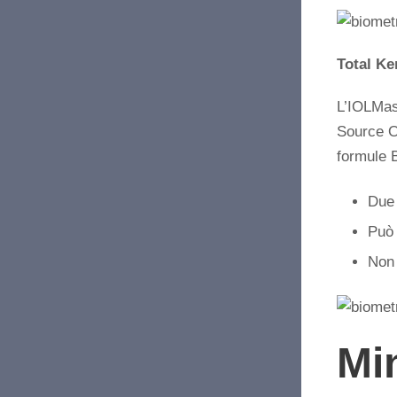
Total Ke
L’IOLMas
Source OC
formule B
Due 
Può 
Non 
Min