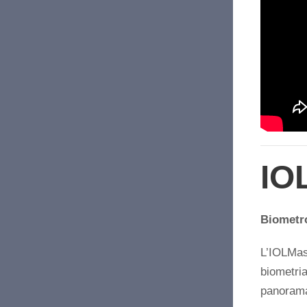
IO
Biometr
L’IOLMas
biometria
panorama