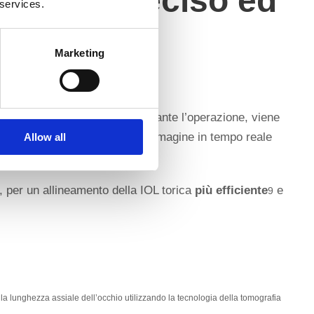
 torica preciso ed
 services.
tura
Marketing
lla ZEISS Cataract Suite. Durante l’operazione, viene
zzata per confrontarla con l’immagine in tempo reale
Allow all
 per un allineamento della IOL torica
più efficiente
e
9
ella lunghezza assiale dell’occhio utilizzando la tecnologia della tomografia