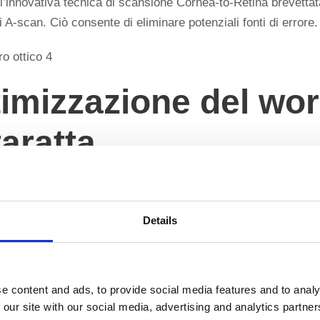
l’innovativa tecnica di scansione Cornea-to-Retina brevettata,
 A-scan. Ciò consente di eliminare potenziali fonti di errore.
timizzazione del wor
aratta
di eseguire la misurazione di entrambi gli occhi in meno di 4
 risultati largamente autonomi dall’operatore, facilitando cos
Details
e content and ads, to provide social media features and to analy
 our site with our social media, advertising and analytics partn