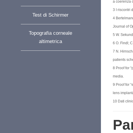
a coerenza o
3 I riscontr
Test di Schirmer
4 Bertelmann
Journal of O
Topografia corneale
5 W. Sekundo
altimetrica
6 O. Findl;
7 N. Hirnsch
patients sch
8 Proof for “
media.
9 Proof for 
lens implant
10 Dati clin
Pa