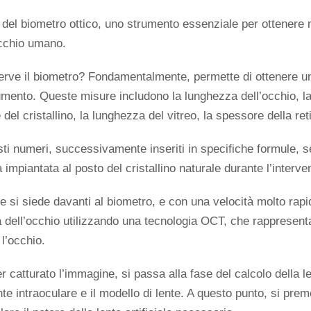
 del biometro ottico, uno strumento essenziale per ottenere
cchio umano.
erve il biometro? Fondamentalmente, permette di ottenere u
umento. Queste misure includono la lunghezza dell’occhio, la
del cristallino, la lunghezza del vitreo, la spessore della ret
sti numeri, successivamente inseriti in specifiche formule, se
 impiantata al posto del cristallino naturale durante l’interven
te si siede davanti al biometro, e con una velocità molto rap
a dell’occhio utilizzando una tecnologia OCT, che rappresenta 
l’occhio.
 catturato l’immagine, si passa alla fase del calcolo della len
ente intraoculare e il modello di lente. A questo punto, si prem